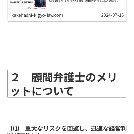
いてはまだまだ十分正確に理解されているとは言い難
く、「顧問弁護士は高い」とか「うちには顧問弁護士な
んて必要ない」という考え方ばかりが先に浸透してしま
っているようです。そこで、ここではそもそも顧問弁護
士とは何か？について少しご説明をしたいと思います。
kakehashi-kigyo-law.com
2024-07-16
２ 顧問弁護士のメリ
ットについて
⑴ 重大なリスクを回避し、迅速な経営判