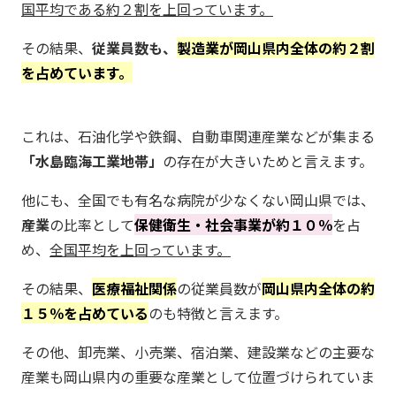
国平均である約２割を上回っています。
その結果、
従業員数も、
製造業が岡山県内全体の約２割
を占めています。
これは、石油化学や鉄鋼、自動車関連産業などが集まる
「水島臨海工業地帯」
の存在が大きいためと言えます。
他にも、全国でも有名な病院が少なくない岡山県では、
産業
の比率として
保健衛生・社会事業が約１０％
を占
め、
全国平均を上回っています。
その結果、
医療福祉関係
の従業員数が
岡山県内全体の約
１５％を占めている
のも特徴と言えます。
その他、卸売業、小売業、宿泊業、建設業などの主要な
産業も岡山県内の重要な産業として位置づけられていま