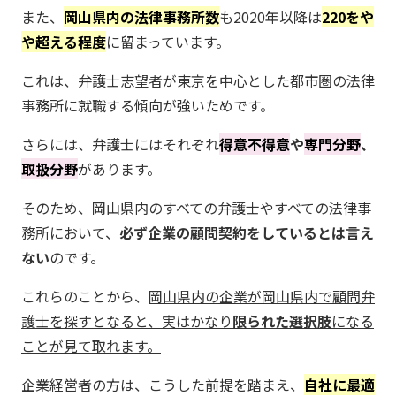
また、
岡山県内の法律事務所数
も2020年以降は
220をや
や超える程度
に留まっています。
これは、弁護士志望者が東京を中心とした都市圏の法律
事務所に就職する傾向が強いためです。
さらには、弁護士にはそれぞれ
得意不得意
や
専門分野
、
取扱分野
があります。
そのため、岡山県内のすべての弁護士やすべての法律事
務所において、
必ず企業の顧問契約をしているとは言え
ない
のです。
これらのことから、
岡山県内の企業が岡山県内で顧問弁
護士を探すとなると、実はかなり
限られた選択肢
になる
ことが見て取れます。
企業経営者の方は、こうした前提を踏まえ、
自社に最適