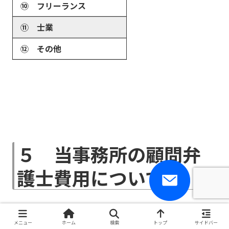
⑩ フリーランス
⑪ 士業
⑫ その他
５ 当事務所の顧問弁
護士費用について
お
問
い
合
わ
メニュー
ホーム
検索
トップ
サイドバー