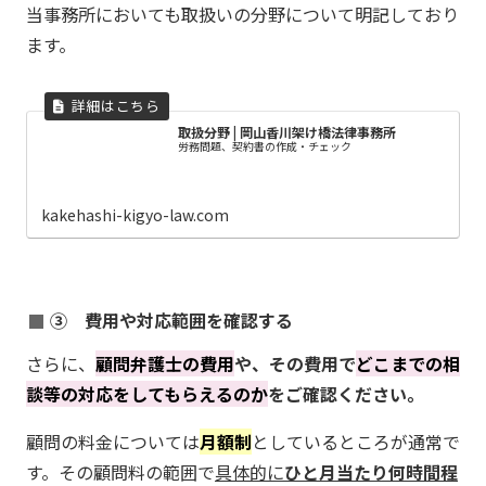
当事務所においても取扱いの分野について明記しており
ます。
取扱分野 | 岡山香川架け橋法律事務所
労務問題、契約書の作成・チェック
kakehashi-kigyo-law.com
③ 費用や対応範囲を確認する
さらに、
顧問弁護士の費用
や、その費用で
どこまでの相
談等の対応をしてもらえるのか
をご確認ください。
顧問の料金については
月額制
としているところが通常で
す。その顧問料の範囲で
具体的に
ひと月当たり何時間程