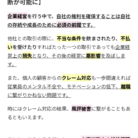
断が可能に
企業経営
を行う中で、
自社の権利を確保することは自社
の存続や成長のために
必須の前提
です。
他社との取引の際に、
不当な条件
を飲まされたり、
不払
い
を受けたり
すればたった一つの取引であっても
企業経
営上の
損失
となり、その後の経営に
悪影響
を及ぼしま
す。
また、個人の顧客からの
クレーム対応
も一歩間違えれば
従業員のメンタル不全や、モチベーションの低下、
離職
に繋がりかねない問題です。
時にはクレーム対応の結果、
風評被害
に繋がることもあ
るともいえます。