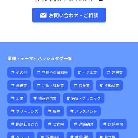
お問い合わせ・ご相談
業種・テーマ別ハッシュタグ一覧
その他
学校や保育園等
ホテル業
建設業
運送業
介護・福祉業
飲食業
不動産業
士業
情報通信業
病院・クリニック
フリーランス
解雇
ハラスメント
問題社員対応
契約書
退職勧奨
誹謗中傷
クレーム
労働審判
就業規則
著作権