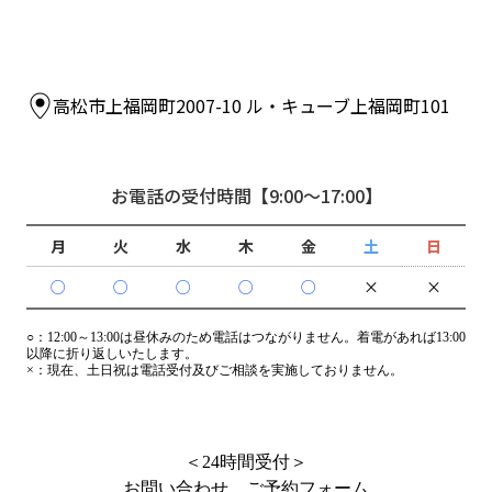
高松市上福岡町2007-10 ル・キューブ上福岡町101
お電話の受付時間
【9:00～17:00】
月
火
水
木
金
土
日
○
○
○
○
○
×
×
○：
12:00～13:00は昼休みのため電話はつながりません。着電があれば13:00
以降に折り返しいたします。
×：
現在、土日祝は電話受付及びご相談を実施しておりません。
＜24時間受付＞
お問い合わせ、ご予約フォーム