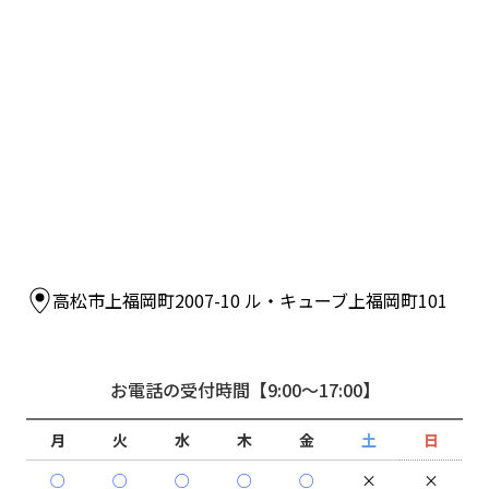
高松市上福岡町2007-10 ル・キューブ上福岡町101
お電話の受付時間
【9:00～17:00】
月
火
水
木
金
土
日
○
○
○
○
○
×
×