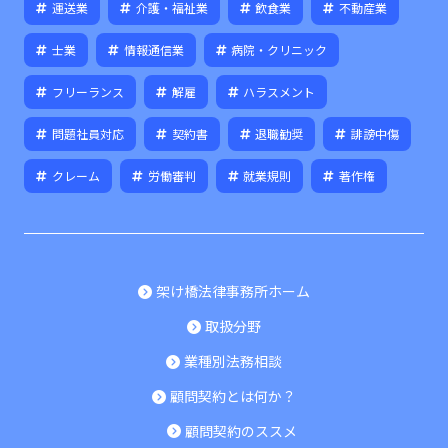
運送業
介護・福祉業
飲食業
不動産業
士業
情報通信業
病院・クリニック
フリーランス
解雇
ハラスメント
問題社員対応
契約書
退職勧奨
誹謗中傷
クレーム
労働審判
就業規則
著作権
架け橋法律事務所ホーム
取扱分野
業種別法務相談
顧問契約とは何か？
顧問契約のススメ