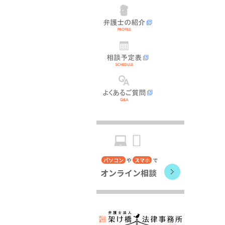
な
弁
が
護
れ
士
の
紹
相
介
談
予
定
表
よ
く
あ
る
ご
質
問
パソコン
や
スマホ
で
オンライン相談