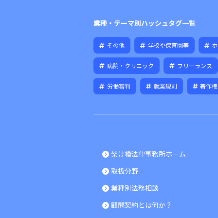
業種・テーマ別ハッシュタグ一覧
その他
学校や保育園等
ホ
病院・クリニック
フリーランス
労働審判
就業規則
著作権
架け橋法律事務所ホーム
取扱分野
業種別法務相談
顧問契約とは何か？