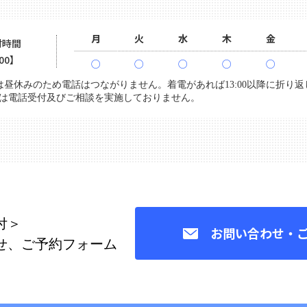
月
火
水
木
金
付時間
:00】
○
○
○
○
○
3:00は昼休みのため電話はつながりません。着電があれば13:00以降に折り
は電話受付及びご相談を実施しておりません。
付＞
お問い合わせ・
せ、ご予約フォーム