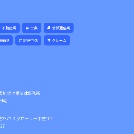
不動産業
士業
情報通信業
職勧奨
誹謗中傷
クレーム
山香川架け橋法律事務所
所属）
】
2372-4 グローリー中庄101
937