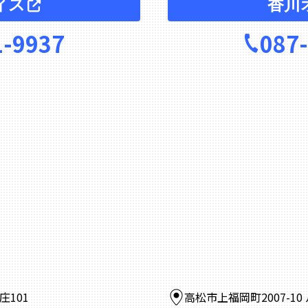
ィス
香川
1-9937
087
庄101
高松市上福岡町2007-1