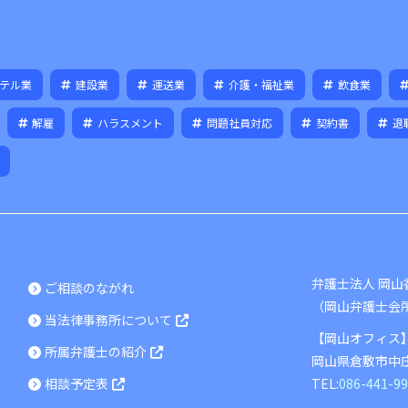
テル業
建設業
運送業
介護・福祉業
飲食業
解雇
ハラスメント
問題社員対応
契約書
退
弁護士法人 岡
ご相談のながれ
（岡山弁護士会
当法律事務所について
【岡山オフィス
所属弁護士の紹介
岡山県
倉敷市
中庄
相談予定表
TEL:
086-441-9