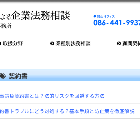
岡
山
オ
フ
ィ
業種別法務相談
顧問契約とは何か
ス
0
8
6
-
4
契約書
4
1
-
9
事請負契約書とは？法的リスクを回避する方法
9
3
7
約書トラブルにどう対処する？基本手順と防止策を徹底解説