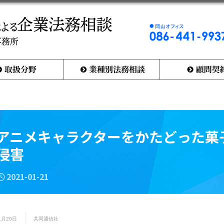
岡
山
オ
フ
ィ
業種別法務相談
顧問契約とは何か
ス
0
8
6
-
4
4
アニメキャラクターをかたどった菓
1
-
侵害
9
9
3
7
2021-01-21
1月20日
共同通信社