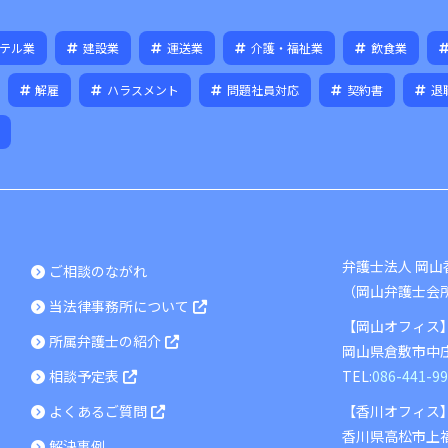
テル業
建設業
運送業
介護・福祉業
飲食業
解雇
ハラスメント
問題社員対応
契約書
退
弁護士法人 岡
ご相談のながれ
（岡山弁護士会
当法律事務所について
【岡山オフィス
所属弁護士の紹介
岡山県
倉敷市
中庄
相談予定表
TEL:
086-441-9
よくあるご質問
【香川オフィス
香川県
高松市
上福
解決事例