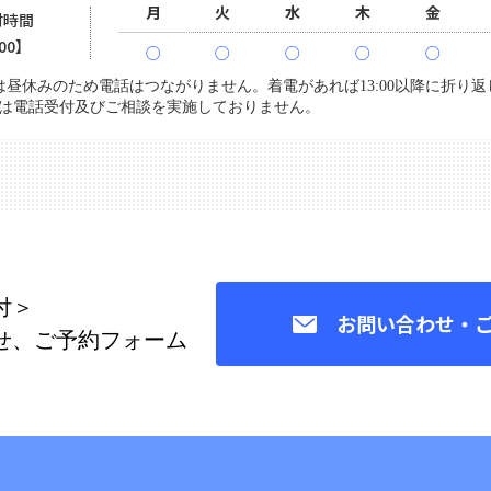
月
火
水
木
金
付時間
:00】
○
○
○
○
○
3:00は昼休みのため電話はつながりません。着電があれば13:00以降に折り
は電話受付及びご相談を実施しておりません。
付＞
お問い合わせ・
せ、ご予約フォーム