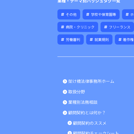
業種・テーマ別ハッシュタグ一覧
その他
学校や保育園等
ホ
病院・クリニック
フリーランス
労働審判
就業規則
著作権
架け橋法律事務所ホーム
取扱分野
業種別法務相談
顧問契約とは何か？
顧問契約のススメ
顧問契約チェックシート