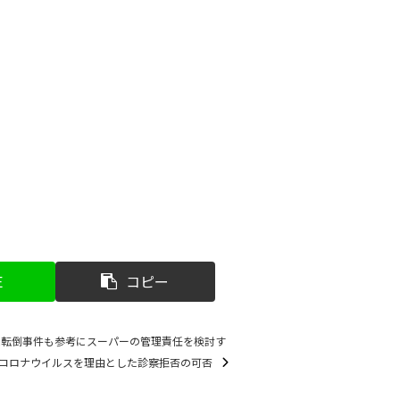
E
コピー
ム転倒事件も参考にスーパーの管理責任を検討す
コロナウイルスを理由とした診察拒否の可否