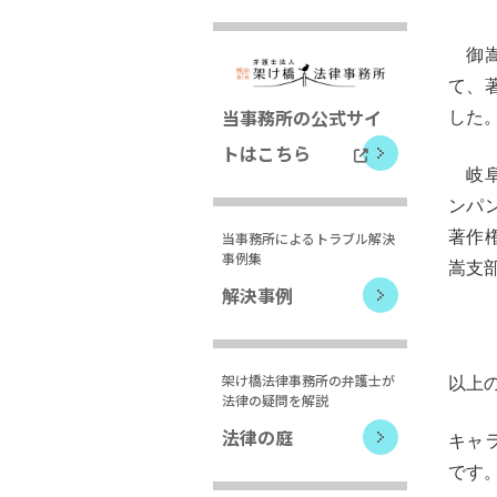
御嵩
て、
当事務所の公式サイ
した
トはこちら
岐阜
ンパ
著作
当事務所によるトラブル解決
事例集
嵩支
解決事例
架け橋法律事務所の弁護士が
以上
法律の疑問を解説
法律の庭
キャ
です