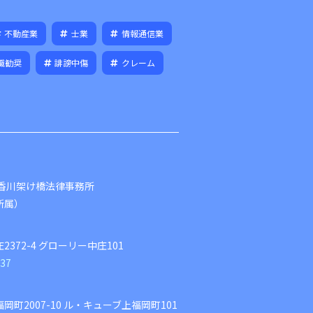
不動産業
士業
情報通信業
職勧奨
誹謗中傷
クレーム
山香川架け橋法律事務所
所属）
】
2372-4 グローリー中庄101
937
】
岡町2007-10 ル・キューブ上福岡町101