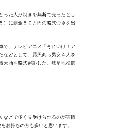
どった人形焼きを無断で売ったとし
５）に罰金５０万円の略式命令を出
車で、テレビアニメ「それいけ！ア
たなどとして、露天商ら男女４人を
露天商を略式起訴した。岐阜地検御
んなどで多く見受けられるのが実情
験をお持ちの方も多いと思います。