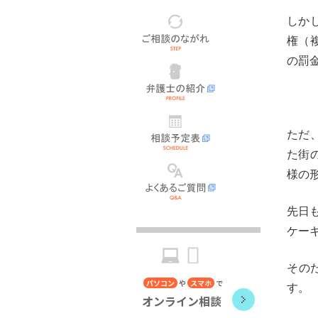
ご
しか
相
談
権（
の
な
弁
の罰
が
護
れ
士
の
紹
相
介
談
予
ただ
定
た街
表
よ
く
様の
あ
る
ご
先日
質
問
ケー
その
パソコン
や
スマホ
で
す。
オンライン相談