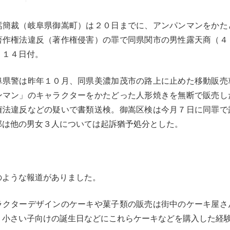
簡裁（岐阜県御嵩町）は２０日までに、アンパンマンをかた
著作権法違反（著作権侵害）の罪で同県関市の男性露天商（４
。１４日付。
県警は昨年１０月、同県美濃加茂市の路上に止めた移動販売
ンマン」のキャラクターをかたどった人形焼きを無断で販売し
権法違反などの疑いで書類送検。御嵩区検は今月７日に同罪で
部は他の男女３人については起訴猶予処分とした。
のような報道がありました。
ラクターデザインのケーキや菓子類の販売は街中のケーキ屋さ
。小さい子向けの誕生日などにこれらケーキなどを購入した経