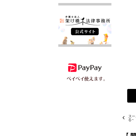
スー
る~