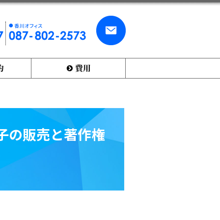
お
香
問
川
い
オ
合
フ
わ
ィ
せ
？
費用
ス
・
0
ご
8
依
7
頼
-
8
0
子の販売と著作権
2
-
2
5
7
3