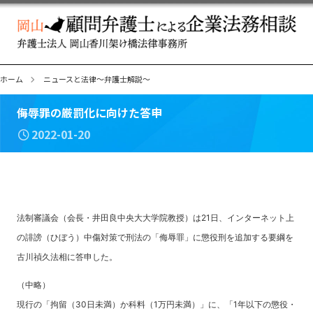
ホーム
ニュースと法律～弁護士解説～
侮辱罪の厳罰化に向けた答申
2022-01-20
法制審議会（会長・井田良中央大大学院教授）は21日、インターネット上
の誹謗（ひぼう）中傷対策で刑法の「侮辱罪」に懲役刑を追加する要綱を
古川禎久法相に答申した。
（中略）
現行の「拘留（30日未満）か科料（1万円未満）」に、「1年以下の懲役・