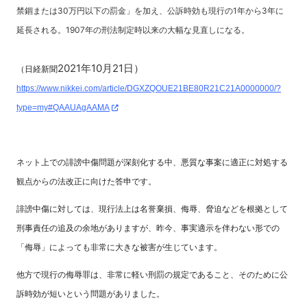
禁錮または30万円以下の罰金」を加え、公訴時効も現行の1年から3年に
延長される。1907年の刑法制定時以来の大幅な見直しになる。
2021年10月21日）
（日経新聞
https://www.nikkei.com/article/DGXZQOUE21BE80R21C21A0000000/?
type=my#QAAUAgAAMA
ネット上での誹謗中傷問題が深刻化する中、悪質な事案に適正に対処する
観点からの法改正に向けた答申です。
誹謗中傷に対しては、現行法上は名誉棄損、侮辱、脅迫などを根拠として
刑事責任の追及の余地がありますが、昨今、事実適示を伴わない形での
「侮辱」によっても非常に大きな被害が生じています。
他方で現行の侮辱罪は、非常に軽い刑罰の規定であること、そのために公
訴時効が短いという問題がありました。