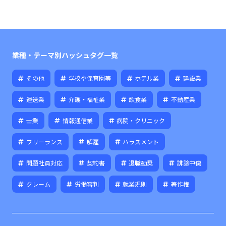
業種・テーマ別ハッシュタグ一覧
その他
学校や保育園等
ホテル業
建設業
運送業
介護・福祉業
飲食業
不動産業
士業
情報通信業
病院・クリニック
フリーランス
解雇
ハラスメント
問題社員対応
契約書
退職勧奨
誹謗中傷
クレーム
労働審判
就業規則
著作権