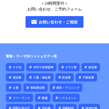
＜24時間受付＞
お問い合わせ、ご予約フォーム
お問い合わせ・ご相談
業種・テーマ別ハッシュタグ一覧
その他
学校や保育園等
ホテル業
建設業
運送業
介護・福祉業
飲食業
不動産業
士業
情報通信業
病院・クリニック
フリーランス
解雇
ハラスメント
問題社員対応
契約書
退職勧奨
誹謗中傷