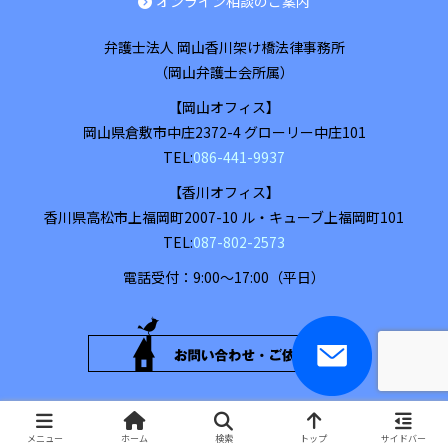
オンライン相談のご案内
弁護士法人 岡山香川架け橋法律事務所
（岡山弁護士会所属）
【岡山オフィス】
岡山県
倉敷市
中庄2372-4 グローリー中庄101
TEL:
086-441-9937
【香川オフィス】
香川県
高松市
上福岡町2007-10 ル・キューブ上福岡町101
TEL:
087-802-2573
電話受付：9:00～17:00（平日）
お
お
問
問
い
合
い
わ
Copyright © 2016-2026 弁護士法人 岡山香川架け橋法律事務所 All Rights
合
せ
Reserved.
・
わ
メニュー
ホーム
検索
トップ
サイドバー