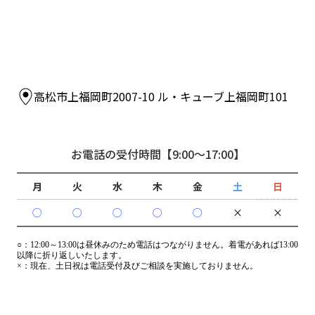
高松市上福岡町2007-10 ル・キューブ上福岡町101
お電話の受付時間
【9:00～17:00】
月
火
水
木
金
土
日
○
○
○
○
○
×
×
○：
12:00～13:00は昼休みのため電話はつながりません。着電があれば13:00
以降に折り返しいたします。
×：
現在、土日祝は電話受付及びご相談を実施しておりません。