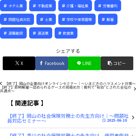
ホテル業
不動産業
介護・福祉業
労働審判
問題社員対応
士業
学校や保育園等
解雇
退職勧奨
運送業
飲食業
シェアする
X
Facebook
LINE
コピー
【終了】岡山の企業向けオンラインセミナー｜～いまどきのハラスメント対策～
【終了】即時解雇～認められるケースの見極め方｜裁判で”有効”とされた会社の
共通点～
関連記事
【終了】岡山の社会保険労務士の先生方向け｜～問題社
員対応セミナー～
2025-06-10
【終了】香川の社会保険労務士の先生向け 使用者側弁