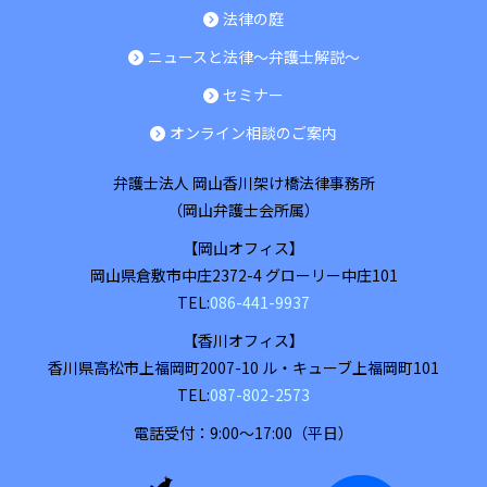
法律の庭
ニュースと法律～弁護士解説～
セミナー
オンライン相談のご案内
弁護士法人 岡山香川架け橋法律事務所
（岡山弁護士会所属）
【岡山オフィス】
岡山県
倉敷市
中庄2372-4 グローリー中庄101
TEL:
086-441-9937
【香川オフィス】
香川県
高松市
上福岡町2007-10 ル・キューブ上福岡町101
TEL:
087-802-2573
電話受付：9:00～17:00（平日）