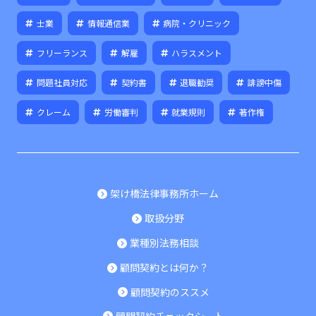
士業
情報通信業
病院・クリニック
フリーランス
解雇
ハラスメント
問題社員対応
契約書
退職勧奨
誹謗中傷
クレーム
労働審判
就業規則
著作権
架け橋法律事務所ホーム
取扱分野
業種別法務相談
顧問契約とは何か？
顧問契約のススメ
顧問契約チェックシート