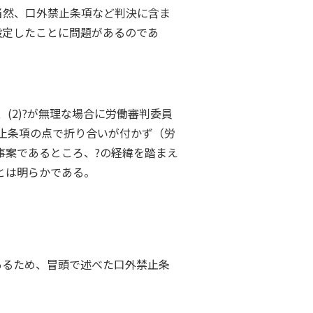
当然、口外禁止条項など判決に含ま
設定したことに問題があるのであ
(2)?が無理な場合に労働審判委員
止条項の点で折り合いが付かず（労
事案であるところ、?の経緯を踏まえ
とは明らかである。
あるため、冒頭で述べた口外禁止条