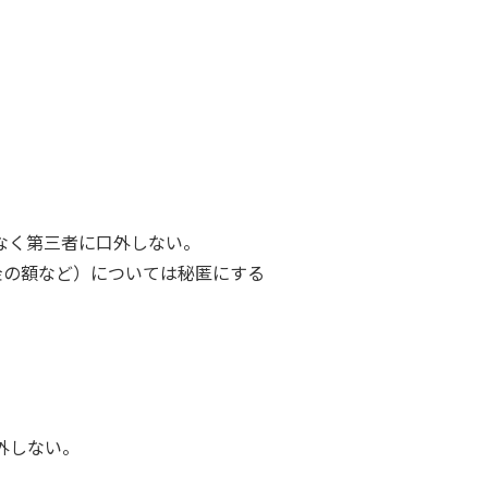
なく第三者に口外しない。
金の額など）については秘匿にする
外しない。