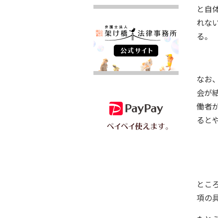
と自
れな
る。
なお
会が
働者
ると
とこ
項の