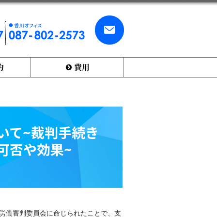
お
香
問
川
い
オ
合
フ
わ
ィ
せ
？
費用
ス
・
0
ご
8
依
7
頼
-
8
0
いて~裁判手続き
2
-
可否や効果~
2
5
7
3
労働審判委員会に命じられたことで、支