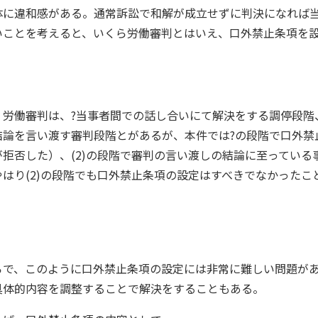
体に違和感がある。通常訴訟で和解が成立せずに判決になれば
いことを考えると、いくら労働審判とはいえ、口外禁止条項を
、労働審判は、?当事者間での話し合いにて解決をする調停段階、
結論を言い渡す審判段階とがあるが、本件では?の段階で口外禁
が拒否した）、(2)の段階で審判の言い渡しの結論に至っている
やはり(2)の段階でも口外禁止条項の設定はすべきでなかったこ
ろで、このように口外禁止条項の設定には非常に難しい問題が
具体的内容を調整することで解決をすることもある。