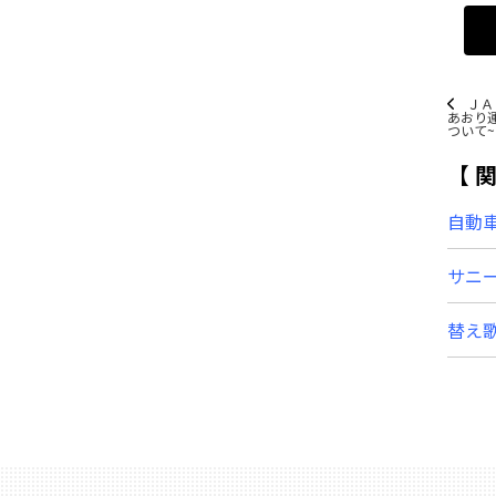
ＪＡ
あおり
ついて~
自動
サニ
替え