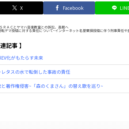
X
Facebook
LIN
ＳＲＡＣとヤマハ音楽教室との訴訟、高裁へ
運転デマ投稿に対する責任について~インターネット名誉棄損投稿に伴う刑事責任や
関連記事
車EV化がもたらす未来
ーレタスの水で転倒した事故の責任
歌と著作権侵害~「森のくまさん」の替え歌を巡り~