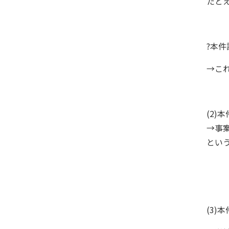
たと
?本
→こ
(2
→事
とい
(3