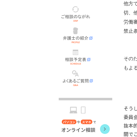
他方
ご
相
切、
談
の
労働
な
弁
が
護
禁止
れ
士
の
紹
相
介
談
予
その
定
表
もよ
よ
く
あ
る
ご
質
問
そう
委員
パソコン
や
スマホ
で
抜本
オンライン相談
間で