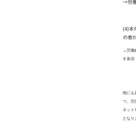
→労
(4
の者
→労働
す条項
他にも
つ、労
ネット
となり