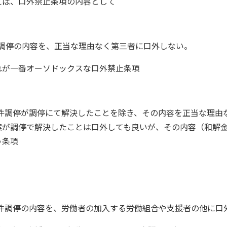
えば、口外禁止条項の内容として
件調停の内容を、正当な理由なく第三者に口外しない。
れが一番オーソドックスな口外禁止条項
)本件調停が調停にて解決したことを除き、その内容を正当な理由
案が調停で解決したことは口外しても良いが、その内容（和解
う条項
)本件調停の内容を、労働者の加入する労働組合や支援者の他に口