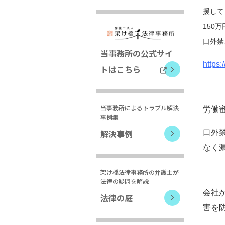
援して
150
口外禁
当事務所の公式サイ
https
トはこちら
当事務所によるトラブル解決
労働
事例集
解決事例
口外
なく
架け橋法律事務所の弁護士が
法律の疑問を解説
会社
法律の庭
害を