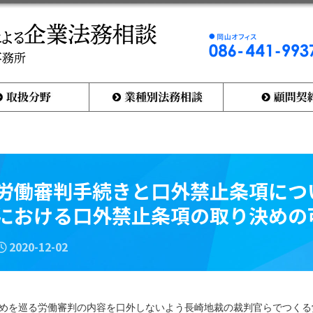
岡
山
オ
フ
ィ
業種別法務相談
顧問契約とは何か
ス
0
8
6
-
4
4
労働審判手続きと口外禁止条項につ
1
-
における口外禁止条項の取り決めの
9
9
3
7
2020-12-02
めを巡る労働審判の内容を口外しないよう長崎地裁の裁判官らでつくる