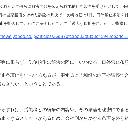
くれた元同僚らに解決内容を伝えられず精神的苦痛を受けたとして、長
万円の国家賠償を求めた訴訟の判決で、長崎地裁は1日、口外禁止条項を
止を拒否していたのに命令したことで「過大な負担を強いた」と指摘し
://news.yahoo.co.jp/articles/36d870fcaae33e9fa3c45942cba4e
審判に限らず、労使紛争の解決の際に、いわゆる「口外禁止条
禁止条項にもいろいろあるが、要するに「和解の内容や調停で
漏らさない」ということである。
からすれば、労働者との紛争の内容や、その結論を秘密にでき
防止できるメリットがあるため、会社側からかかる条項を盛り