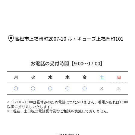
高松市上福岡町2007-10 ル・キューブ上福岡町101
お電話の受付時間
【9:00～17:00】
月
火
水
木
金
土
日
○
○
○
○
○
×
×
○：
12:00～13:00は昼休みのため電話はつながりません。着電があれば13:00
以降に折り返しいたします。
×：
現在、土日祝は電話受付及びご相談を実施しておりません。