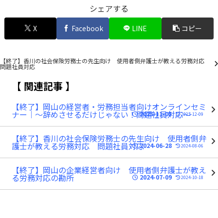
シェアする
X
Facebook
LINE
コピー
【終了】香川の社会保険労務士の先生向け 使用者側弁護士が教える労務対応
問題社員対応
関連記事
【終了】岡山の経営者・労務担当者向けオンラインセミ
ナー｜～辞めさせるだけじゃない！問題社員対応～
2025-11-05
2025-12-09
【終了】香川の社会保険労務士の先生向け 使用者側弁
護士が教える労務対応 問題社員対応
2024-06-28
2024-08-06
【終了】岡山の企業経営者向け 使用者側弁護士が教え
る労務対応の勘所
2024-07-09
2024-10-18