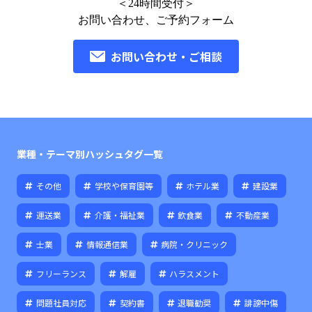
＜24時間受付＞
お問い合わせ、ご予約フォーム
お問い合わせ・ご相談
業種・テーマ別ハッシュタグ一覧
その他
学校や保育園等
ホテル業
建設業
運送業
介護・福祉業
飲食業
不動産業
士業
情報通信業
病院・クリニック
フリーランス
解雇
ハラスメント
問題社員対応
契約書
退職勧奨
誹謗中傷