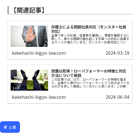
【関連記事】
弁護士による問題社員対応（モンスター社員
対応）
企業で多くの社員、従業員を雇用し、事業を継続するに
際して、様々な問題行動を起こす社員への対応に苦慮す
るケースが増えています。モンスター社員対応につい
て、この問題に対する弁護士としての経験を踏まえて解
説をします。
kakehashi-kigyo-law.com
2024-03-19
放置は危険！ローパフォーマーの特徴と対応
方法について解説
この記事では、以下、ローパフォーマーの特徴を踏ま
え、企業や人事がローパフォーマーとどう向き合うべき
なのかを詳しく解説していきたいと思います。この解説
を踏まえて、ローパフォーマーを採用することや、対処
を誤ることのリスクを理解して頂き、組織としての適切
kakehashi-kigyo-law.com
2024-06-04
な対処にお役立ちできればと思います。
士業